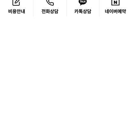
패밀리 사이트
병의원이용약관
홈페이지이용약관
개인정보처리방침
365mc병원 서울시 서초구 서초동 1657-1
대표전화 1577-3653
사업자등록번호 : 214-14-12607 / 김하진
홈페이지관리 365mc대표원장협의회 / 서울시 강남구 도산대로 118 5층 /
601-82-65215 /김하진
Copyright 2019 ⓒ 365mc Diet Clinic All rights reserved.
한 번, 두 번 , 세 번, 네 번
아무리 강조해도 과하지 않은 게
‘안전’ 이니까!