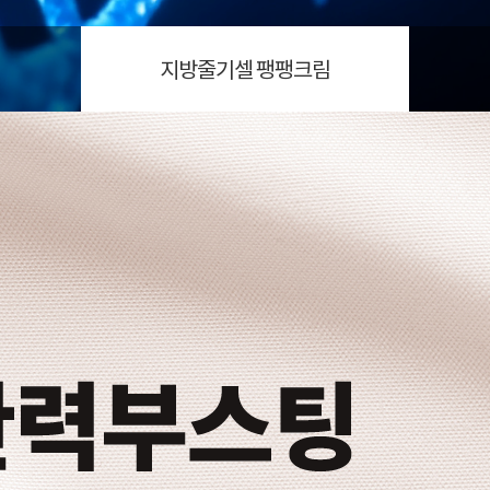
지방줄기셀 팽팽크림