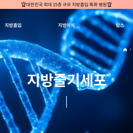
🏆대한민국 첫번째 '병원급' 지방흡입 병원🏆
🏆지방흡입 고객 만족도 99.9% 최고치 달성🏆
🏆대한민국 최다 지방흡입 케이스 370,884건🏆
지방흡입
지방이식
람스
🏆서울365mc병원 부위별 최다 지방흡입 집도의 4관왕!! (2026년 7월 기준
복부지방흡입 1위 | 서울365mc병원 정원주 원장
허파고리 1위 | 서울365mc병원 이성훈 부병원장(4개월 연속)
얼굴지방흡입 1위 | 서울365mc병원 서성익 원장(3년 연속)
배파가리 1위 | 서울365mc병원 서성익 원장
지방줄기세포
🏆대한민국 최대 15층 규모 지방흡입 특화 병원🏆
🏆대한민국 첫번째 '병원급' 지방흡입 병원🏆
🏆지방흡입 고객 만족도 99.9% 최고치 달성🏆
🏆대한민국 최다 지방흡입 케이스 370,884건🏆