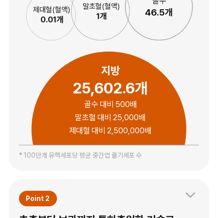
골수
말초혈(혈액)
제대혈(혈액)
46.5개
1개
0.01개
지방
25,602.6개
골수 대비 500배
말초혈 대비 25,000배
제대혈 대비 2,500,000배
* 100만개 유핵세포당 평균 중간엽 줄기세포 수
Point 2