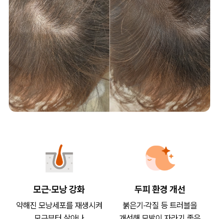
모근·모낭 강화
두피 환경 개선
약해진 모낭세포를 재생시켜
붉은기·각질 등 트러블을
모근부터 살아나
개선해 모발이 자라기 좋은