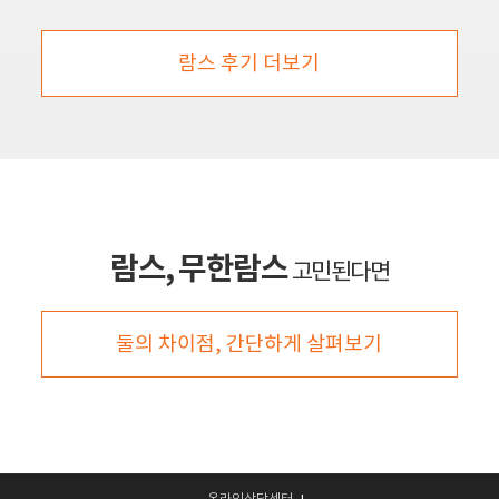
람스 후기 더보기
람스, 무한람스
고민된다면
둘의 차이점, 간단하게 살펴보기
온라인상담센터