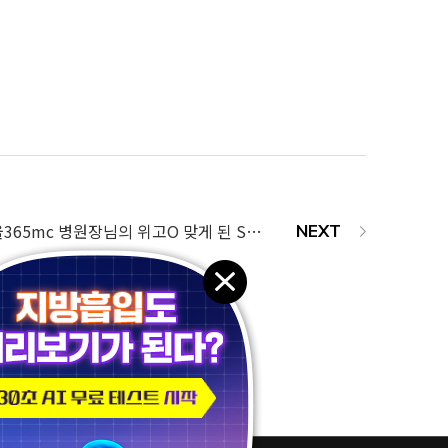
💥충격 실화💥 서울365mc 병원장님의 위고O 맞게 된 SSUL 😮