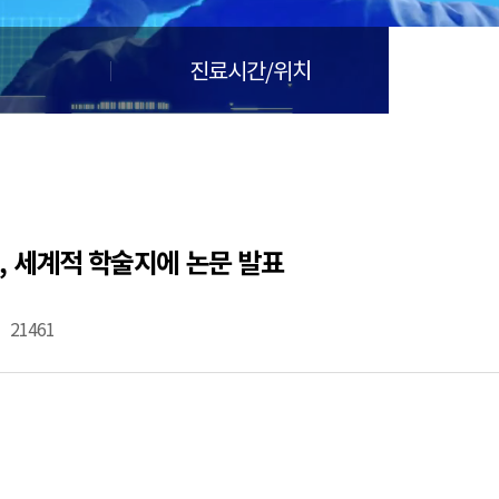
🏆지방흡입 고객 만족도 99.9% 최고치 달성🏆
🏆대한민국 최다 지방흡입 케이스 370,884건🏆
진료시간/위치
c, 세계적 학술지에 논문 발표
21461