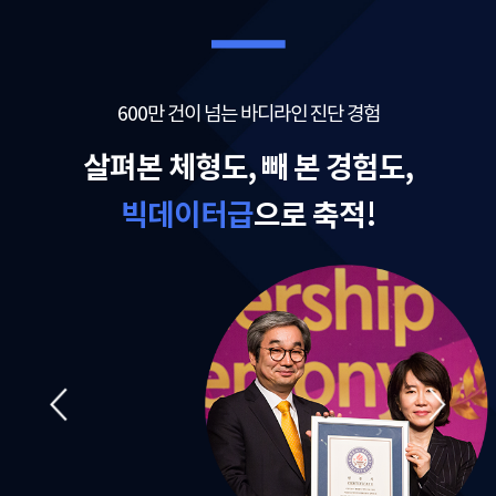
600만 건이 넘는 바디라인 진단 경험
살펴본 체형도, 빼 본 경험도,
빅데이터급
으로 축적!