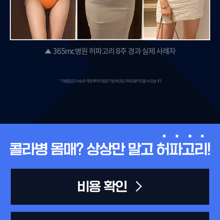
365mc병원 허파고리 8주 경과 실제 사례자
* 지방흡입은 수술 후 개인에 따라 멍,붓기 및 색전증, 피부요철이 있을 수 있습니다.