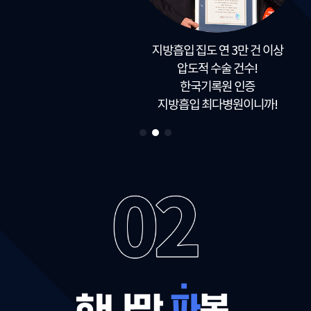
지방흡입 집도 연 3만 건 이상
압도적 수술 건수!
한국기록원 인증
지방흡입 최다병원이니까!