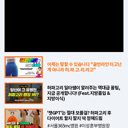
이제는 말할 수 있습니다 "골반라인 타고난
게 아니라 허.파.고.리.라고"
허파고리 일타쌤이 알려주는 역대급 꿀팁,
지금 공개합니다! (Feat.지방흡입 &
지방이식)
'챗GPT'는 절대 모를걸? 허파고리 후
다이어트 할지 말지 딱 정해드림
#서울365mc병원 #이성훈부병원장