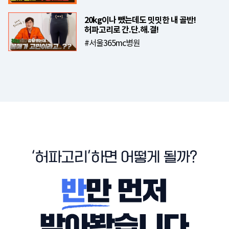
20kg이나 뺐는데도 밋밋한 내 골반!
허파고리로 간.단.해.결!
#서울365mc병원