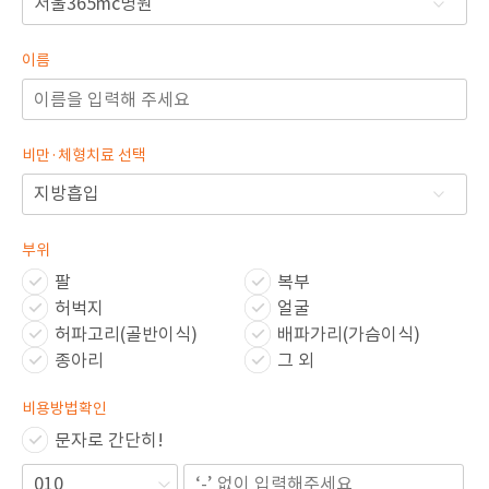
🏆지방흡입 고객 만족도 99.9% 최고치 달성🏆
🏆대한민국 최다 지방흡입 케이스 370,884건🏆
이름
비만·체형치료 선택
부위
팔
복부
허벅지
얼굴
허파고리(골반이식)
배파가리(가슴이식)
종아리
그 외
비용방법확인
문자로 간단히!