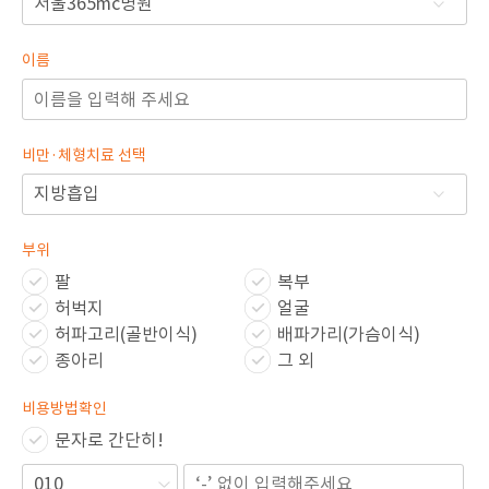
🏆지방흡입 고객 만족도 99.9% 최고치 달성🏆
🏆대한민국 최다 지방흡입 케이스 370,884건🏆
이름
비만·체형치료 선택
부위
팔
복부
허벅지
얼굴
허파고리(골반이식)
배파가리(가슴이식)
종아리
그 외
비용방법확인
문자로 간단히!