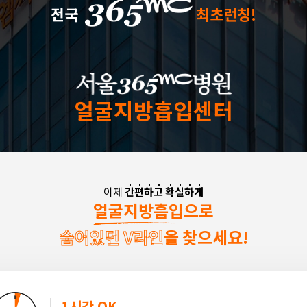
전국
최초런칭!
얼굴지방흡입센터
이제
간
편
하
고
확
실
하
게
얼굴지방흡입으로
숨어있던 V라인
을 찾으세요!
1시간 OK